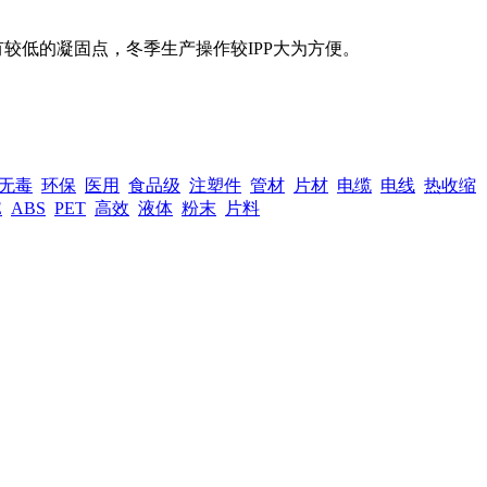
。
较低的凝固点，冬季生产操作较IPP大为方便。
无毒
环保
医用
食品级
注塑件
管材
片材
电缆
电线
热收缩
E
ABS
PET
高效
液体
粉末
片料