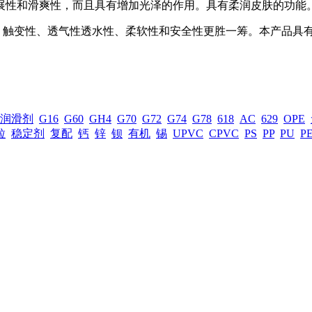
铺展性和滑爽性，而且具有增加光泽的作用。具有柔润皮肤的功能
，触变性、透气性透水性、柔软性和安全性更胜一筹。本产品具有
润滑剂
G16
G60
GH4
G70
G72
G74
G78
618
AC
629
OPE
粒
稳定剂
复配
钙
锌
钡
有机
锡
UPVC
CPVC
PS
PP
PU
P