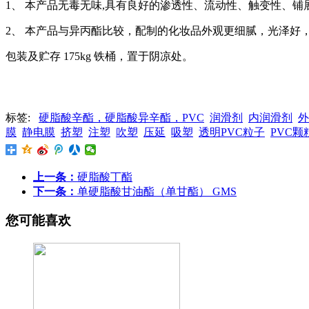
1
、 本产品无毒无味,具有良好的渗透性、流动性、触变性、
2
、 本产品与异丙酯比较，配制的化妆品外观更细腻，光泽好
包装及贮存 175kg 铁桶，置于阴凉处。
标签:
硬脂酸辛酯，硬脂酸异辛酯，PVC
润滑剂
内润滑剂
外
膜
静电膜
挤塑
注塑
吹塑
压延
吸塑
透明PVC粒子
PVC颗
上一条：
硬脂酸丁酯
下一条：
单硬脂酸甘油酯（单甘酯） GMS
您可能喜欢