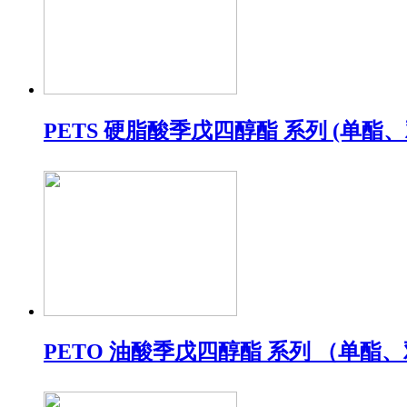
PETS 硬脂酸季戊四醇酯 系列 (单酯
PETO 油酸季戊四醇酯 系列 （单