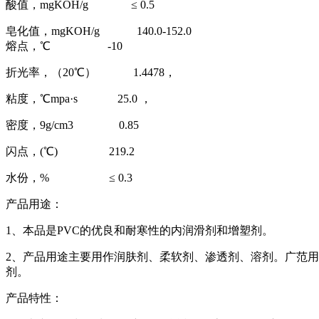
酸值，mgKOH/g
≤ 0.5
皂化值，mgKOH/g
140.0-152.0
熔点，℃ -10
折光率，（20℃） 1.4478，
粘度，℃mpa·s
25.0 ，
密度，9g/cm3
0.85
闪点，(℃) 219.2
水份，%
≤ 0.3
产品
用途：
1
、本品是PVC的优良和耐寒性的内润滑剂和增塑剂。
2
、产品用途主要用作润肤剂、柔软剂、渗透剂、溶剂。广范用
剂。
产品特性：