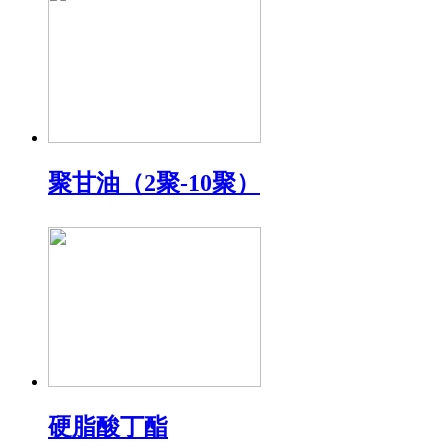
聚甘油（2聚-10聚）
硬脂酸丁酯